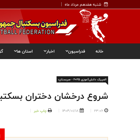
شنبه هفدهم مرداد ماه
خانه
فدراسیون
اخبار
استان ها
گز
المپیک دانش‌آموزی ۲۰۲۵ - صربستان؛
شروع درخشان دختران بسکتبال
23:06
1404/01/18
چاپ خبر