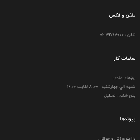
تلفن و فکس
تلفن : 02149764000
ساعات کار
روزهای عادی:
شنبه الي چهارشنبه : 00: 8 لغايت 16:00
پنج شنبه : تعطیل
پیوندها
وزارت ورزش و جوانان