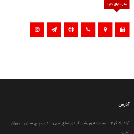
ما را دنبال کنید
آدرس
آزاد راه کرج – مجموعه ورزشی آزادی ضلع غربی – درب پنج سالن – تهران –
ایران