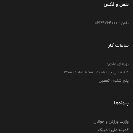
تلفن و فکس
تلفن : 02149764000
ساعات کار
روزهای عادی:
شنبه الي چهارشنبه : 00: 8 لغايت 16:00
پنج شنبه : تعطیل
پیوندها
وزارت ورزش و جوانان
کمیته ملی المپیک