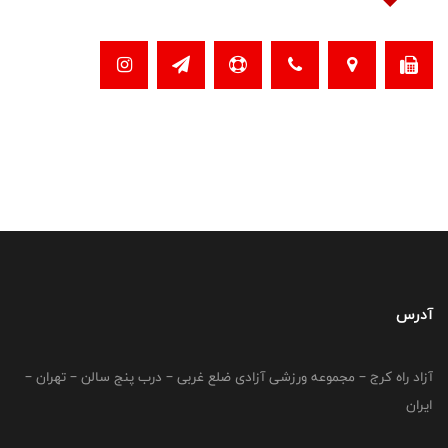
آدرس
آزاد راه کرج – مجموعه ورزشی آزادی ضلع غربی – درب پنج سالن – تهران –
ایران