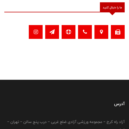
ما را دنبال کنید
آدرس
آزاد راه کرج – مجموعه ورزشی آزادی ضلع غربی – درب پنج سالن – تهران –