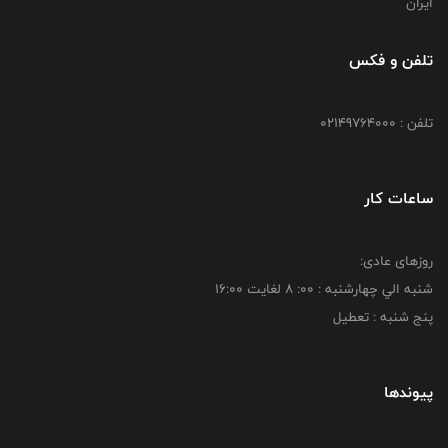
ایران
تلفن و فکس
تلفن : 02149764000
ساعات کار
روزهای عادی:
شنبه الي چهارشنبه : 00: 8 لغايت 16:00
پنج شنبه : تعطیل
پیوندها