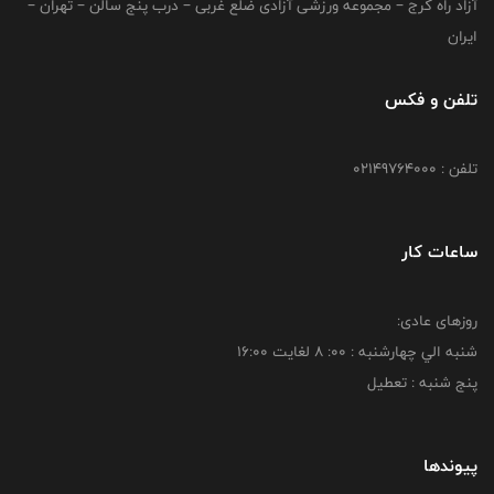
آزاد راه کرج – مجموعه ورزشی آزادی ضلع غربی – درب پنج سالن – تهران –
ایران
تلفن و فکس
تلفن : 02149764000
ساعات کار
روزهای عادی:
شنبه الي چهارشنبه : 00: 8 لغايت 16:00
پنج شنبه : تعطیل
پیوندها