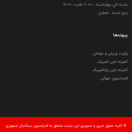
شنبه الي چهارشنبه : 00: 8 لغايت 16:00
پنج شنبه : تعطیل
پیوندها
وزارت ورزش و جوانان
کمیته ملی المپیک
کمیته ملی پاراالمپیک
فدراسیون جهانی
© کليه حقوق خبری و تصويری اين سايت متعلق به فدراسیون بسکتبال جمهوری