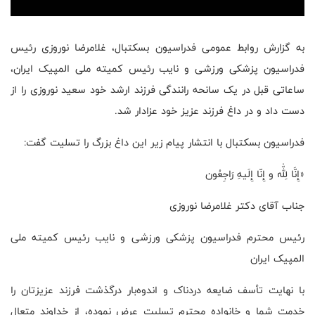
به گزارش روابط عمومی فدراسیون بسکتبال، غلامرضا نوروزی رئیس
فدراسیون پزشکی ورزشی و نایب رئیس کمیته ملی المپیک ایران،
ساعاتی قبل در یک سانحه رانندگی فرزند ارشد خود سعید نوروزی را از
دست داد و در داغ فرزند عزیز خود عزادار شد.
فدراسیون بسکتبال با انتشار پیام زیر این داغ بزرگ را تسلیت گفت:
«إِنَّا لِلّٰه و إِنّا إِلَیهِ رَاجِعُون
جناب آقای دکتر غلامرضا نوروزی
رئیس محترم فدراسیون پزشکی ورزشی و نایب رئیس کمیته ملی
المپیک ایران
با نهایت تأسف ضایعه دردناک و اندوه‌بار درگذشت فرزند عزیزتان را
خدمت شما و خانواده محترم تسلیت عرض نموده، از خداوند متعال