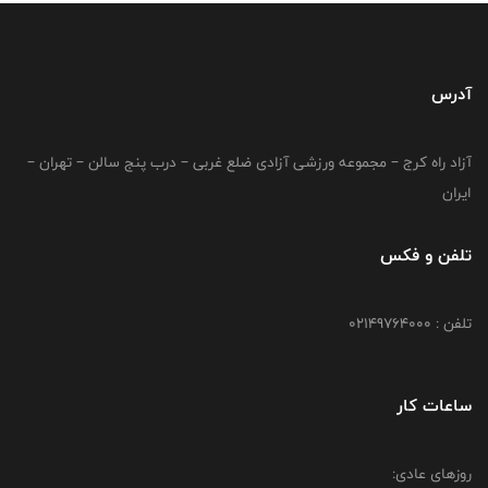
آدرس
آزاد راه کرج – مجموعه ورزشی آزادی ضلع غربی – درب پنج سالن – تهران –
ایران
تلفن و فکس
تلفن : 02149764000
ساعات کار
روزهای عادی: