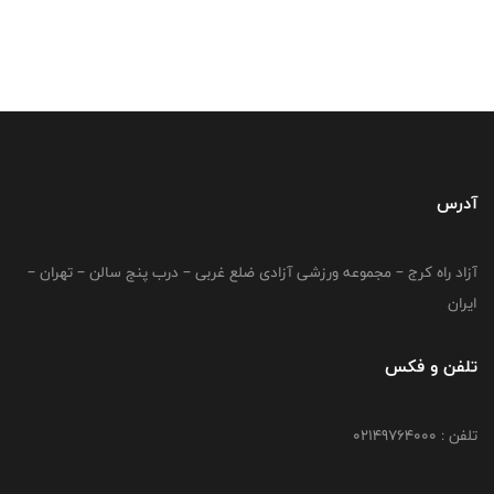
آدرس
آزاد راه کرج – مجموعه ورزشی آزادی ضلع غربی – درب پنج سالن – تهران –
ایران
تلفن و فکس
تلفن : 02149764000