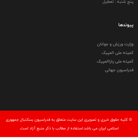
پنج شنبه : تعطیل
پیوندها
وزارت ورزش و جوانان
کمیته ملی المپیک
کمیته ملی پاراالمپیک
فدراسیون جهانی
© کليه حقوق خبری و تصويری اين سايت متعلق به فدراسیون بسکتبال جمهوری
اسلامی ایران می باشد.استفاده از مطالب با ذكر منبع آزاد است.