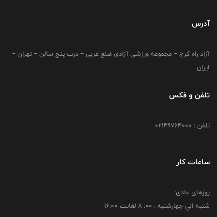
آدرس
آزاد راه کرج – مجموعه ورزشی آزادی ضلع غربی – درب پنج سالن – تهران –
ایران
تلفن و فکس
تلفن : 02149764000
ساعات کار
روزهای عادی:
شنبه الي چهارشنبه : 00: 8 لغايت 16:00