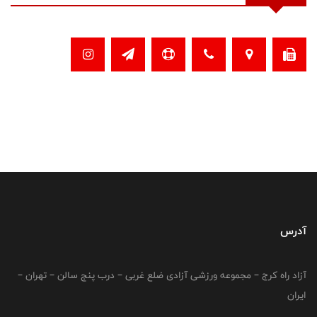
آدرس
آزاد راه کرج – مجموعه ورزشی آزادی ضلع غربی – درب پنج سالن – تهران –
ایران