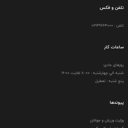
تلفن و فکس
تلفن : 02149764000
ساعات کار
روزهای عادی:
شنبه الي چهارشنبه : 00: 8 لغايت 16:00
پنج شنبه : تعطیل
پیوندها
وزارت ورزش و جوانان