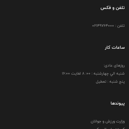
تلفن و فکس
تلفن : 02149764000
ساعات کار
روزهای عادی:
شنبه الي چهارشنبه : 00: 8 لغايت 16:00
پنج شنبه : تعطیل
پیوندها
وزارت ورزش و جوانان