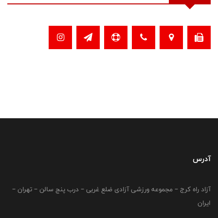
آدرس
آزاد راه کرج – مجموعه ورزشی آزادی ضلع غربی – درب پنج سالن – تهران –
ایران