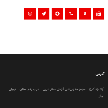
آدرس
آزاد راه کرج – مجموعه ورزشی آزادی ضلع غربی – درب پنج سالن – تهران –
ایران