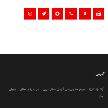
آدرس
آزاد راه کرج – مجموعه ورزشی آزادی ضلع غربی – درب پنج سالن – تهران –
ایران