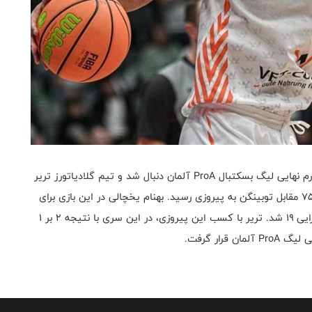
به گزارش روابط عمومی فدراسیون بسکتبال، مرحله یک چهارم نهایی لیگ بسکتبال ProA آلمان دنبال شد و تیم گلادیاتورز تریر
با حضور بهنام یخچالی، ملی‌پوش کشورمان با نتیجه ۹۴ بر ۷۵ مقابل توبینگن به پیروزی رسید. بهنام یخچالی در این بازی برای
تیم خود موفق به ثبت ۱۱ امتیاز، ۷ پاس گل، ۵ ریباند و کارایی ۱۹ شد. تریر با کسب این پیروزی، در این سری با نتیجه ۲ بر ۱
رار گرفت.