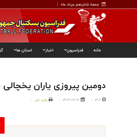
جمعه شانزدهم مرداد ماه
خانه
فدراسیون
اخبار
استان ها
گز
دومین پیروزی یاران یخچالی در پلی 
13:11
1404/02/17
چاپ خبر