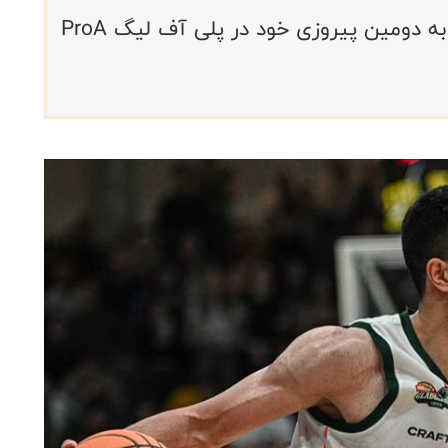
گلادیاتورز تریر با حضور بهنام یخچالی به دومین پیروزی خود در پلی آف لیگ ProA