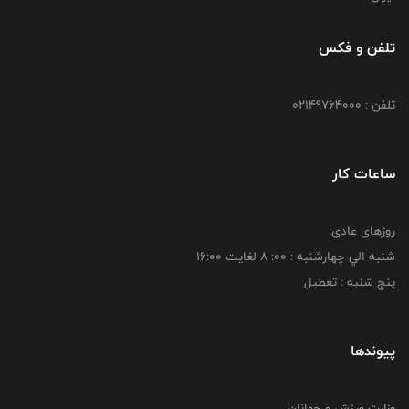
تلفن و فکس
تلفن : 02149764000
ساعات کار
روزهای عادی:
شنبه الي چهارشنبه : 00: 8 لغايت 16:00
پنج شنبه : تعطیل
پیوندها
وزارت ورزش و جوانان