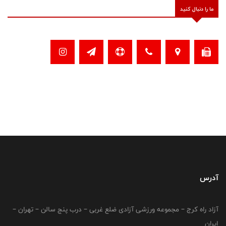
ما را دنبال کنید
آدرس
آزاد راه کرج – مجموعه ورزشی آزادی ضلع غربی – درب پنج سالن – تهران –
ایران