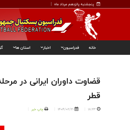
پنجشنبه پانزدهم مرداد ماه
خانه
فدراسیون
اخبار
استان ها
گز
قضاوت داوران ایرانی در مرحل
قطر
18:23
1404/02/21
چاپ خبر