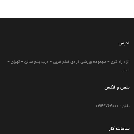
آدرس
آزاد راه کرج – مجموعه ورزشی آزادی ضلع غربی – درب پنج سالن – تهران –
ایران
تلفن و فکس
تلفن : 02149764000
ساعات کار