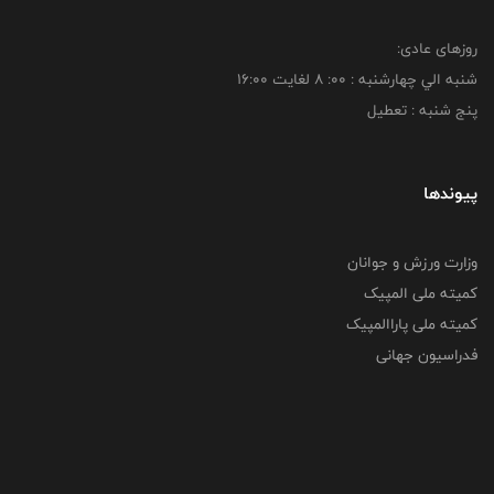
روزهای عادی:
شنبه الي چهارشنبه : 00: 8 لغايت 16:00
پنج شنبه : تعطیل
پیوندها
وزارت ورزش و جوانان
کمیته ملی المپیک
کمیته ملی پاراالمپیک
فدراسیون جهانی