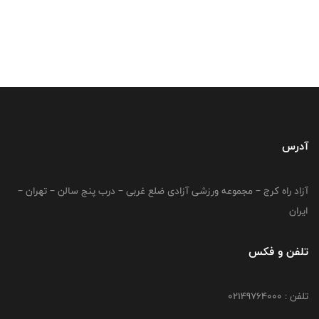
آدرس
آزاد راه کرج – مجموعه ورزشی آزادی ضلع غربی – درب پنج سالن – تهران –
ایران
تلفن و فکس
تلفن : 02149764000