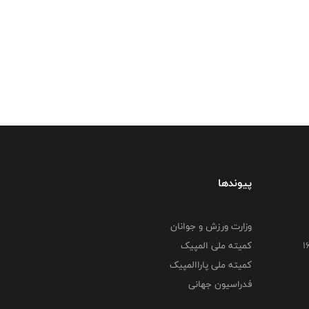
پیوندها
وزارت ورزش و جوانان
کمیته ملی المپیک
کمیته ملی پاراالمپیک
فدراسیون جهانی