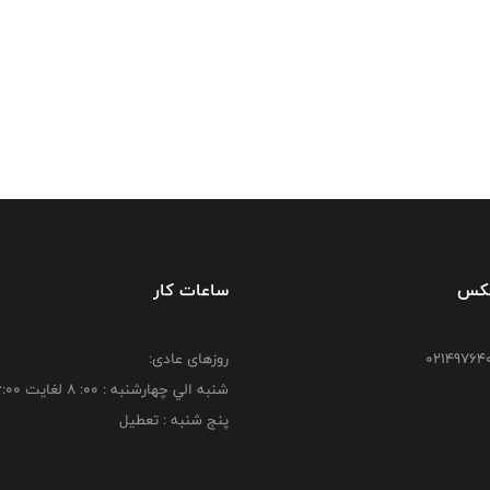
فکس
ساعات کار
روزهای عادی:
شنبه الي چهارشنبه : 00: 8 لغايت 16:00
پنج شنبه : تعطیل