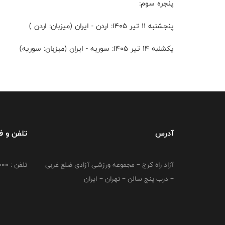
پنجره سوم:
پنجشنبه ۱۱ تیر ۱۴۰۵: اردن - ایران (میزبان: اردن )
یکشنبه ۱۴ تیر ۱۴۰۵: سوریه - ایران (میزبان: سوریه)
آدرس
تلفن و 
آزاد راه کرج – مجموعه ورزشی آزادی ضلع غربی
تلفن : 02149764000
– درب پنج سالن – تهران – ایران