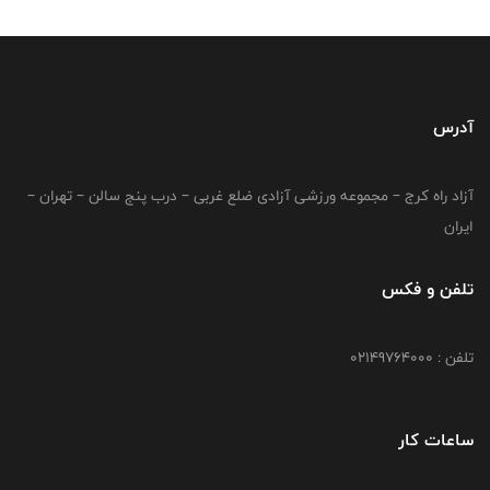
آدرس
آزاد راه کرج – مجموعه ورزشی آزادی ضلع غربی – درب پنج سالن – تهران –
ایران
تلفن و فکس
تلفن : 02149764000
ساعات کار