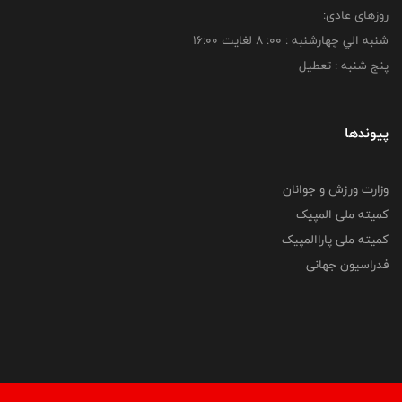
روزهای عادی:
شنبه الي چهارشنبه : 00: 8 لغايت 16:00
پنج شنبه : تعطیل
پیوندها
وزارت ورزش و جوانان
کمیته ملی المپیک
کمیته ملی پاراالمپیک
فدراسیون جهانی