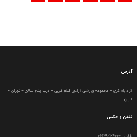
آدرس
آزاد راه کرج – مجموعه ورزشی آزادی ضلع غربی – درب پنج سالن – تهران –
ایران
تلفن و فکس
تلفن : 02149764000