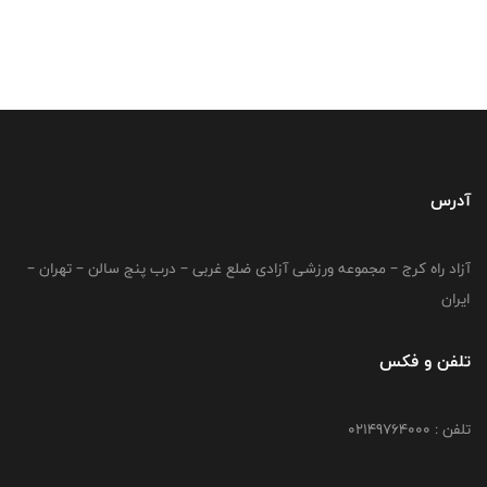
آدرس
آزاد راه کرج – مجموعه ورزشی آزادی ضلع غربی – درب پنج سالن – تهران –
ایران
تلفن و فکس
تلفن : 02149764000