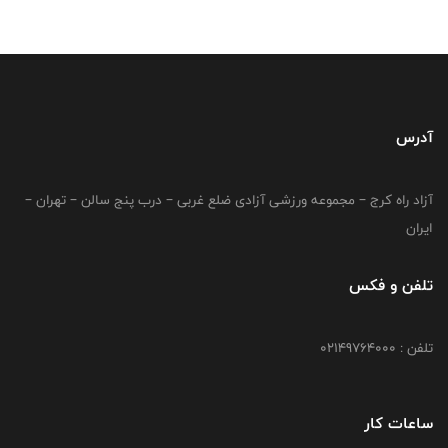
آدرس
آزاد راه کرج – مجموعه ورزشی آزادی ضلع غربی – درب پنج سالن – تهران –
ایران
تلفن و فکس
تلفن : 02149764000
ساعات کار