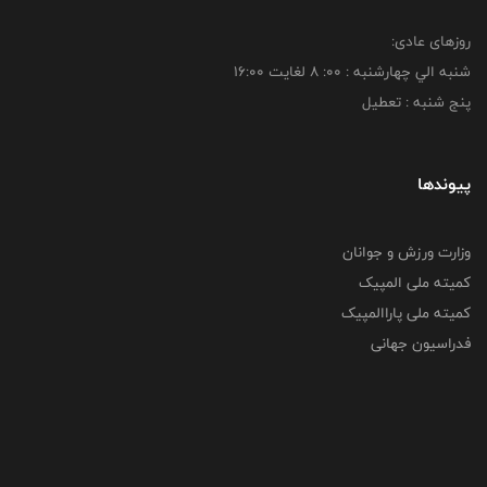
روزهای عادی:
شنبه الي چهارشنبه : 00: 8 لغايت 16:00
پنج شنبه : تعطیل
پیوندها
وزارت ورزش و جوانان
کمیته ملی المپیک
کمیته ملی پاراالمپیک
فدراسیون جهانی