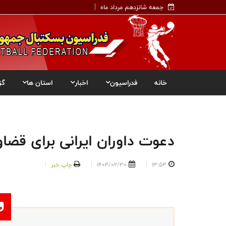
جمعه شانزدهم مرداد ماه
خانه
فدراسیون
اخبار
استان ها
گز
دعوت داوران ایرانی برای قضا
13:53
1404/02/30
چاپ خبر