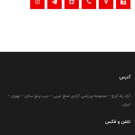
آدرس
آزاد راه کرج – مجموعه ورزشی آزادی ضلع غربی – درب پنج سالن – تهران –
ایران
تلفن و فکس