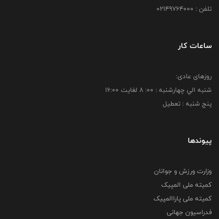
تلفن : 02149764000
ساعات کار
روزهای عادی:
شنبه الي چهارشنبه : 00: 8 لغايت 16:00
پنج شنبه : تعطیل
پیوندها
وزارت ورزش و جوانان
کمیته ملی المپیک
کمیته ملی پاراالمپیک
فدراسیون جهانی