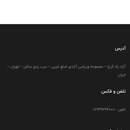
آدرس
آزاد راه کرج – مجموعه ورزشی آزادی ضلع غربی – درب پنج سالن – تهران –
ایران
تلفن و فکس
تلفن : 02149764000