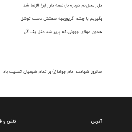
دل ِ محزونم دوباره باز،غصه دار ِ ابنُ الرّضا شد
بگیریم با چشم گریون،به سمتش دست توسّل
همون مولای جوونی،که پرپر شد مثل یک گُل
سالروز شهادت امام جواد(ع) بر تمام شیعیان تسلیت باد
آدرس
تلفن و 