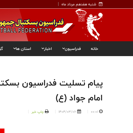
شنبه هفدهم مرداد ماه
خانه
فدراسیون
اخبار
استان ها
گز
پیام تسلیت فدراسیون بسکتب
امام جواد (ع)
00:01
1404/03/06
چاپ خبر