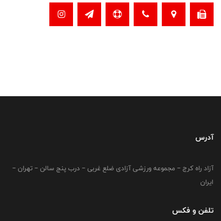
آدرس
آزاد راه کرج – مجموعه ورزشی آزادی ضلع غربی – درب پنج سالن – تهران –
ایران
تلفن و فکس