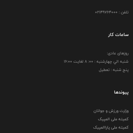
تلفن : 02149764000
ساعات کار
روزهای عادی:
شنبه الي چهارشنبه : 00: 8 لغايت 16:00
پنج شنبه : تعطیل
پیوندها
وزارت ورزش و جوانان
کمیته ملی المپیک
کمیته ملی پاراالمپیک