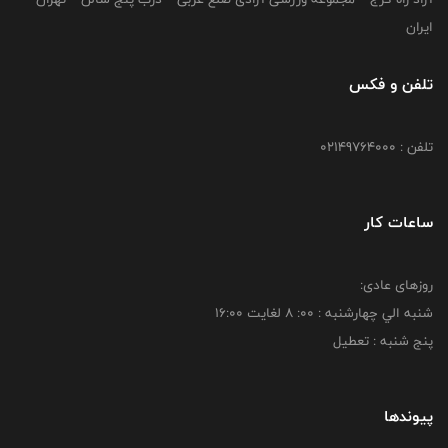
ایران
تلفن و فکس
تلفن : 02149764000
ساعات کار
روزهای عادی:
شنبه الي چهارشنبه : 00: 8 لغايت 16:00
پنج شنبه : تعطیل
پیوندها