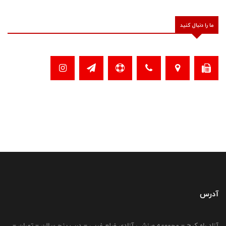
ما را دنبال کنید
آدرس
آزاد راه کرج – مجموعه ورزشی آزادی ضلع غربی – درب پنج سالن – تهران –