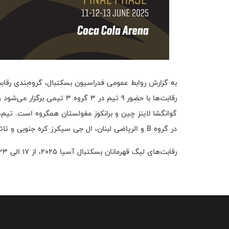
گوانگشا لاینز چین و برانکوز مغولستان همگروه است. تیم‌ها
در گروه B و الریاضی لبنان، ال جی سیکرز کره جنوبی و تائویوان پایلوتز چین تایپه نیز در گروه C این رقابت‌ها قرار دارند.
رقابت‌های لیگ قهرمانان بسکتبال آسیا ۲۰۲۵، از ۱۷ الی ۲۳ خرداد ماه و به میزبانی کشور امارات و شهر دبی برگزار خواهد شد.