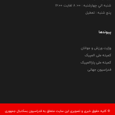
شنبه الي چهارشنبه : 00: 8 لغايت 16:00
پنج شنبه : تعطیل
پیوندها
وزارت ورزش و جوانان
کمیته ملی المپیک
کمیته ملی پاراالمپیک
فدراسیون جهانی
© کليه حقوق خبری و تصويری اين سايت متعلق به فدراسیون بسکتبال جمهوری