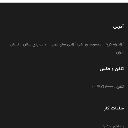
آدرس
آزاد راه کرج – مجموعه ورزشی آزادی ضلع غربی – درب پنج سالن – تهران –
ایران
تلفن و فکس
تلفن : 02149764000
ساعات کار
روزهای عادی: