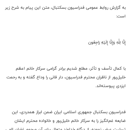
به گزارش روابط عمومی فدراسیون بسکتبال، متن این پیام به شرح زیر
است:
إِنَّا لِلّهِ وَإِنَّا إِلَیْهِ رَاجِعُون
با کمال تأسف و تأثر، مطلع شدیم برادر گرامی سرکار خانم اعظم
خلیل‌پور از ناظران محترم فدراسیون، دار فانی را وداع گفته و به رحمت
ایزدی پیوسته‌اند.
فدراسیون بسکتبال جمهوری اسلامی ایران ضمن ابراز همدردی، این
ضایعه غم‌انگیز را به سرکار خانم خلیل‌پور و خانواده محترم ایشان
تسلیت عرض نموده، از درگاه خداوند متعال برای آن مرحوم غفران الهی