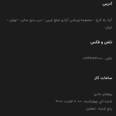
آدرس
آزاد راه کرج – مجموعه ورزشی آزادی ضلع غربی – درب پنج سالن – تهران –
ایران
تلفن و فکس
تلفن : 02149764000
ساعات کار
روزهای عادی:
شنبه الي چهارشنبه : 00: 8 لغايت 16:00
پنج شنبه : تعطیل