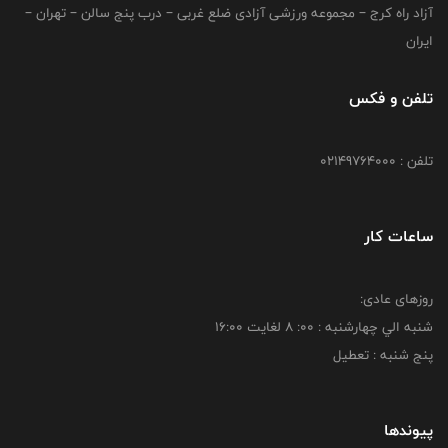
آزاد راه کرج – مجموعه ورزشی آزادی ضلع غربی – درب پنج سالن – تهران –
ایران
تلفن و فکس
تلفن : 02149764000
ساعات کار
روزهای عادی:
شنبه الي چهارشنبه : 00: 8 لغايت 16:00
پنج شنبه : تعطیل
پیوندها