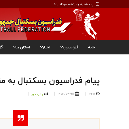
پنجشنبه پانزدهم مرداد ماه
خانه
فدراسیون
اخبار
استان ها
گز
پیام فدراسیون بسکتبال به م
11:45
1404/03/15
چاپ خبر