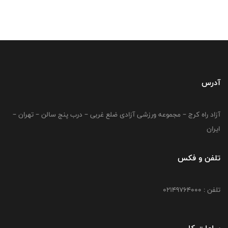
آدرس
آزاد راه کرج – مجموعه ورزشی آزادی ضلع غربی – درب پنج سالن – تهران –
ایران
تلفن و فکس
تلفن : 02149764000