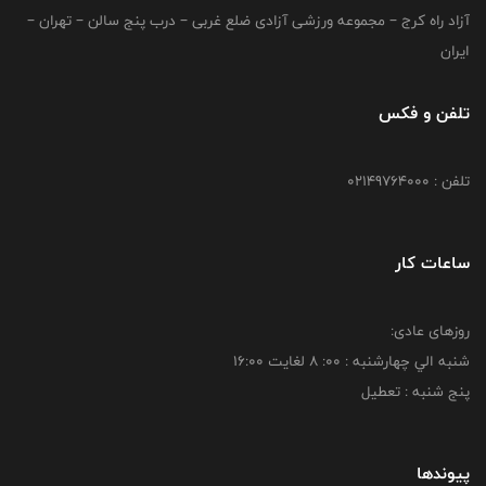
آزاد راه کرج – مجموعه ورزشی آزادی ضلع غربی – درب پنج سالن – تهران –
ایران
تلفن و فکس
تلفن : 02149764000
ساعات کار
روزهای عادی:
شنبه الي چهارشنبه : 00: 8 لغايت 16:00
پنج شنبه : تعطیل
پیوندها