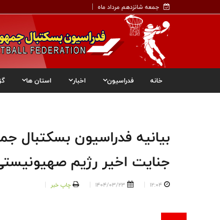
جمعه شانزدهم مرداد ماه
خانه
فدراسیون
اخبار
استان ها
گز
بیانیه فدراسیون بسکتبال جم
جنایت اخیر رژیم صهیونیستی
12:04
1404/03/23
چاپ خبر