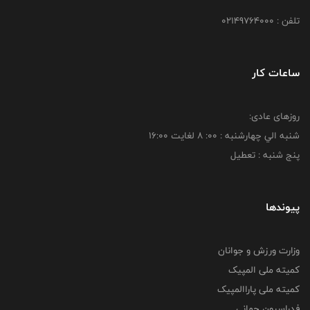
تلفن : 02149764000
ساعات کار
روزهای عادی:
شنبه الي چهارشنبه : 00: 8 لغايت 16:00
پنج شنبه : تعطیل
پیوندها
وزارت ورزش و جوانان
کمیته ملی المپیک
کمیته ملی پاراالمپیک
فدراسیون جهانی