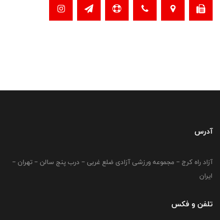
آدرس
آزاد راه کرج – مجموعه ورزشی آزادی ضلع غربی – درب پنج سالن – تهران –
ایران
تلفن و فکس