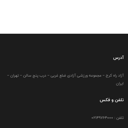
آدرس
آزاد راه کرج – مجموعه ورزشی آزادی ضلع غربی – درب پنج سالن – تهران –
ایران
تلفن و فکس
تلفن : 02149764000