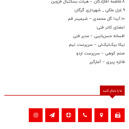
۸.فاطمه آقازادگان – هیات بسکتبال قزوین
۹.غزل ملکی _ شهرداری گرگان
۱۰.آیدا گل محمدی – شیمیدر قم
اعضای کادر فنی:
افسانه حسن‌نایبی – مدیر فنی
نیکا بیک‌لیک‌لی – سرپرست تیم
صنم کوهی – سرپرست اردو
فائزه پیری – آمارگیر
ما را دنبال کنید