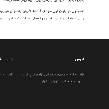
همچنین در پایان این مجمع، فاطمه اذریان به‌عنوان نایب‌رئ
و مهرالسادات رضایی به‌عنوان اعضای هیات رئیسه و سمیرا
آدرس
تلفن و 
آزاد راه کرج – مجموعه ورزشی آزادی ضلع غربی
تلفن : 02149764000
– درب پنج سالن – تهران – ایران