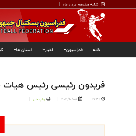
شنبه هفدهم مرداد ماه
خانه
فدراسیون
اخبار
استان ها
گز
فریدون رئیسی رئیس هیات ب
17:39
1404/10/08
چاپ خبر