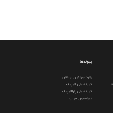
پیوندها
وزارت ورزش و جوانان
کمیته ملی المپیک
کمیته ملی پاراالمپیک
فدراسیون جهانی