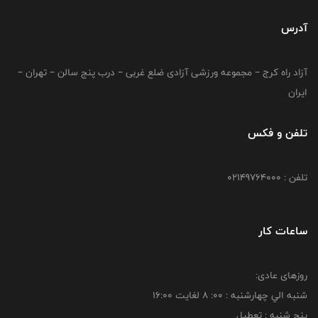
آدرس
آزاد راه کرج – مجموعه ورزشی آزادی ضلع غربی – درب پنج سالن – تهران –
ایران
تلفن و فکس
تلفن : 02149764000
ساعات کار
روزهای عادی:
شنبه الي چهارشنبه : 00: 8 لغايت 16:00
پنج شنبه : تعطیل