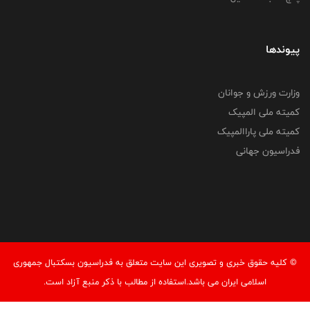
پیوندها
وزارت ورزش و جوانان
کمیته ملی المپیک
کمیته ملی پاراالمپیک
فدراسیون جهانی
© کليه حقوق خبری و تصويری اين سايت متعلق به فدراسیون بسکتبال جمهوری
اسلامی ایران می باشد.استفاده از مطالب با ذكر منبع آزاد است.