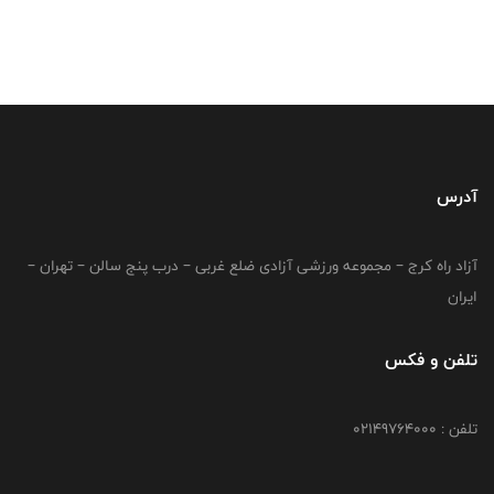
آدرس
آزاد راه کرج – مجموعه ورزشی آزادی ضلع غربی – درب پنج سالن – تهران –
ایران
تلفن و فکس
تلفن : 02149764000