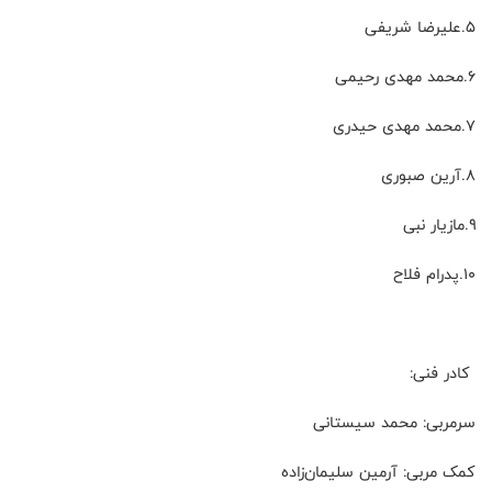
۵.علیرضا شریفی
۶.محمد مهدی رحیمی
۷.محمد مهدی حیدری
۸.آرین صبوری
۹.مازیار نبی
۱۰.پدرام فلاح
کادر فنی:
سرمربی: محمد سیستانی
کمک مربی: آرمین سلیمان‌زاده