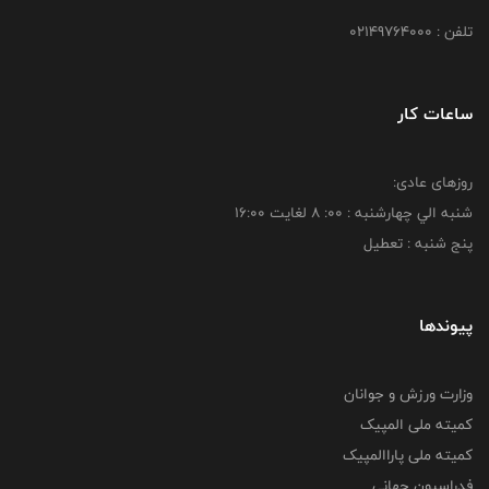
تلفن : 02149764000
ساعات کار
روزهای عادی:
شنبه الي چهارشنبه : 00: 8 لغايت 16:00
پنج شنبه : تعطیل
پیوندها
وزارت ورزش و جوانان
کمیته ملی المپیک
کمیته ملی پاراالمپیک
فدراسیون جهانی