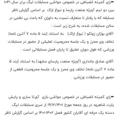
⬅️رای کمیته انضباطی در خصوص حواشی مسابقات لیگ برتر سال 1041
بین دو تیم آویژه صنعت پارسا و نبوغ اراک بر اساس گزارش ناظر
مسابقه که با رفتار نا متعارف نسبت به داوران که باعث بی نظمی در
سالن مسابقات شده، به شرح زیر است :
-آقای بوژان زونکو ( نبوغ اراک) به استناد (بند 5 ماده 7 آئین نامه)
تخلف وی محرز و یک جلسه محرومیت تعلیقی از حضور در مسابقات
ورزشی که طول دوران تعلیق تا پایان فصل مسابقاتی است .
-آقای صادق جانداری (آویژه صنعت پارسای مشهد) به استناد (بند 5
ماده 7 آئین نامه) تخلف وی محرز و یک جلسه محرومیت قطعی از
حضور در مسابقات ورزشی .
⬅️رای کمیته انضباطی در خصوص حواشی بازی آورتا ساری و پایش
پارت شاهرود در روز جمعه مورخ 19/12/1401 از سری مسابقات لیگ
دسته یک حرفه ای آقایان کشور فصل 1402-1401 بر اساس گزارش ناظر