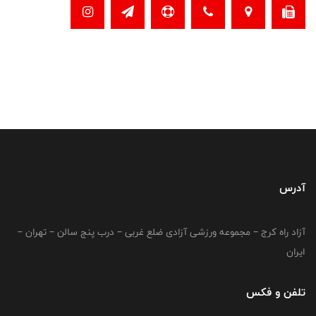
آدرس
آزاد راه کرج – مجموعه ورزشی آزادی ضلع غربی – درب پنج سالن – تهران –
ایران
تلفن و فکس