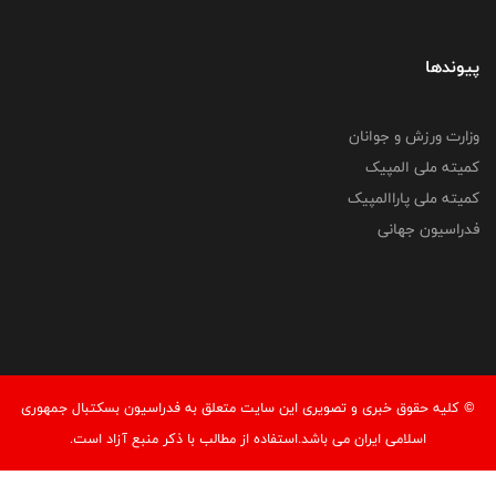
پیوندها
وزارت ورزش و جوانان
کمیته ملی المپیک
کمیته ملی پاراالمپیک
فدراسیون جهانی
© کليه حقوق خبری و تصويری اين سايت متعلق به فدراسیون بسکتبال جمهوری
اسلامی ایران می باشد.استفاده از مطالب با ذكر منبع آزاد است.