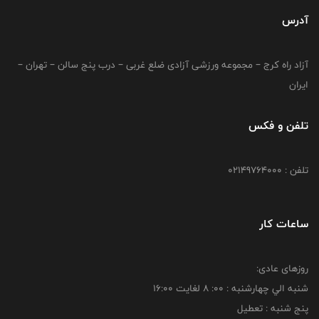
آدرس
آزاد راه کرج – مجموعه ورزشی آزادی ضلع غربی – درب پنج سالن – تهران –
ایران
تلفن و فکس
تلفن : 02149764000
ساعات کار
روزهای عادی:
شنبه الي چهارشنبه : 00: 8 لغايت 16:00
پنج شنبه : تعطیل