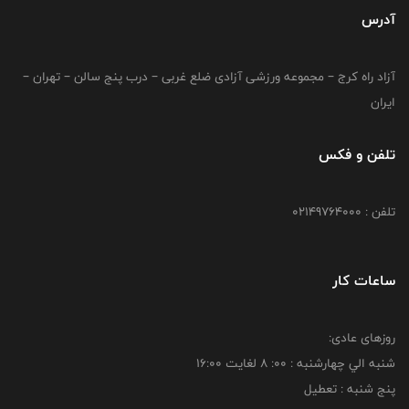
آدرس
آزاد راه کرج – مجموعه ورزشی آزادی ضلع غربی – درب پنج سالن – تهران –
ایران
تلفن و فکس
تلفن : 02149764000
ساعات کار
روزهای عادی:
شنبه الي چهارشنبه : 00: 8 لغايت 16:00
پنج شنبه : تعطیل