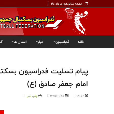
جمعه شانزدهم مرداد ماه
خانه
فدراسیون
اخبار
استان ها
گز
پیام تسلیت فدراسیون بسکتب
امام جعفر صادق (ع)
13:57
1405/01/25
چاپ خبر