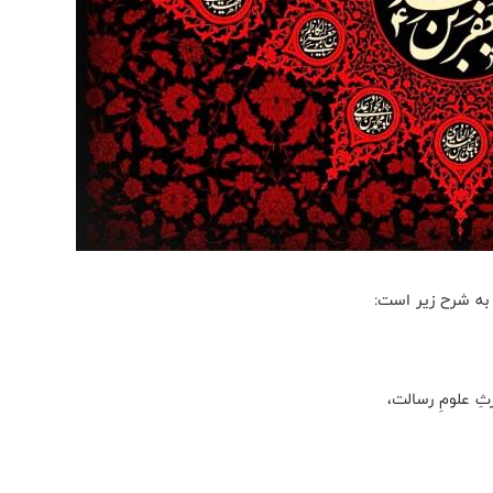
به شرح زیر است:
ِ علومِ رسالت،