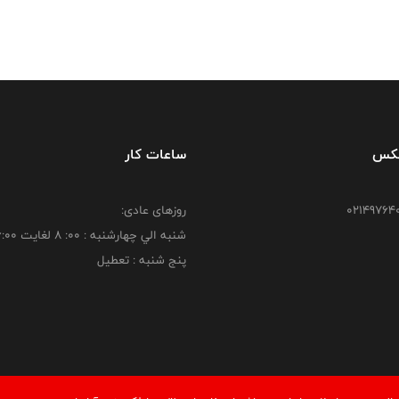
فکس
ساعات کار
روزهای عادی:
شنبه الي چهارشنبه : 00: 8 لغايت 16:00
پنج شنبه : تعطیل