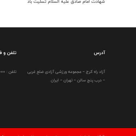
شهادت امام صادق علیه السلام تسلیت باد
آدرس
تلفن و 
آزاد راه کرج – مجموعه ورزشی آزادی ضلع غربی
تلفن : 02149764000
– درب پنج سالن – تهران – ایران