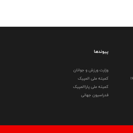
پیوندها
وزارت ورزش و جوانان
کمیته ملی المپیک
کمیته ملی پاراالمپیک
فدراسیون جهانی