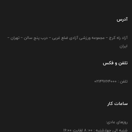
آدرس
آزاد راه کرج – مجموعه ورزشی آزادی ضلع غربی – درب پنج سالن – تهران –
ایران
تلفن و فکس
تلفن : 02149764000
ساعات کار
روزهای عادی:
شنبه الي چهارشنبه : 00: 8 لغايت 16:00