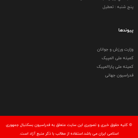
پنج شنبه : تعطیل
پیوندها
وزارت ورزش و جوانان
کمیته ملی المپیک
کمیته ملی پاراالمپیک
فدراسیون جهانی
© کليه حقوق خبری و تصويری اين سايت متعلق به فدراسیون بسکتبال جمهوری
اسلامی ایران می باشد.استفاده از مطالب با ذكر منبع آزاد است.