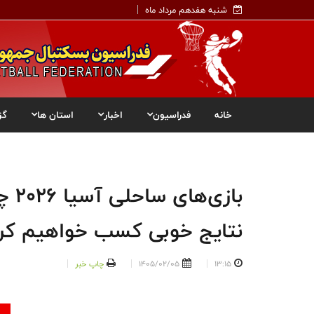
شنبه هفدهم مرداد ماه
خانه
فدراسیون
اخبار
استان ها
گز
باز
نتایج خوبی کسب خواهیم کر
13:15
1405/02/05
چاپ خبر