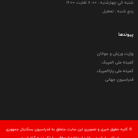
شنبه الي چهارشنبه : 00: 8 لغايت 16:00
پنج شنبه : تعطیل
پیوندها
وزارت ورزش و جوانان
کمیته ملی المپیک
کمیته ملی پاراالمپیک
فدراسیون جهانی
© کليه حقوق خبری و تصويری اين سايت متعلق به فدراسیون بسکتبال جمهوری
اسلامی ایران می باشد.استفاده از مطالب با ذكر منبع آزاد است.