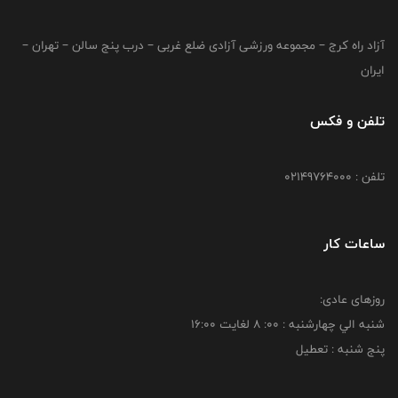
آزاد راه کرج – مجموعه ورزشی آزادی ضلع غربی – درب پنج سالن – تهران –
ایران
تلفن و فکس
تلفن : 02149764000
ساعات کار
روزهای عادی:
شنبه الي چهارشنبه : 00: 8 لغايت 16:00
پنج شنبه : تعطیل