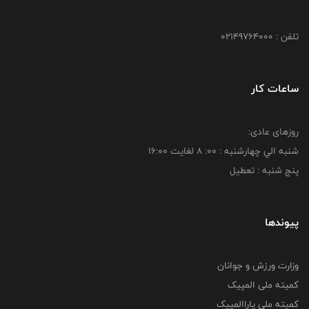
تلفن : 02149764000
ساعات کار
روزهای عادی:
شنبه الي چهارشنبه : 00: 8 لغايت 16:00
پنج شنبه : تعطیل
پیوندها
وزارت ورزش و جوانان
کمیته ملی المپیک
کمیته ملی پاراالمپیک