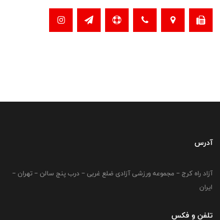
آدرس
آزاد راه کرج – مجموعه ورزشی آزادی ضلع غربی – درب پنج سالن – تهران –
ایران
تلفن و فکس